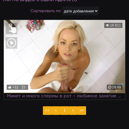
ПОРНО ВИДЕО С ЭШЛИ АДАМС (1)
Сортировать по:
16 911
+11
15
18:49
Минет и много спермы в рот – любимое занятие не только для мужиков, но и для телок
<<
<
1
>
>>