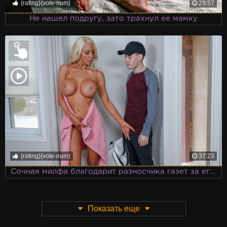
{rating}{vote-num}
29:57
Не нашел подругу, зато трахнул ее мамку
{rating}{vote-num}
37:23
Сочная милфа благодарит разносчика газет за его тяжелый труд
Показать еще